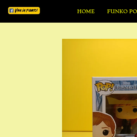
Ga
HOME
FUNKO PO
direct
naar
de
hoofdinhoud