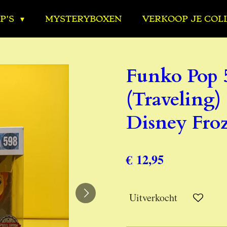
P'S
MYSTERYBOXEN
VERKOOP JE COL
Funko Pop 
(Traveling) 
Disney Fro
€ 12,95
Uitverkocht