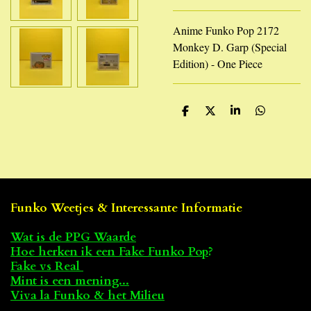
Anime Funko Pop 2172
Monkey D. Garp (Special
Edition) - One Piece
D
D
S
D
e
e
h
e
l
e
a
l
e
l
r
e
n
e
n
Funko Weetjes & Interessante Informatie
Wat is de PPG Waarde
Hoe herken ik een Fake Funko Pop
?
Fake vs Real
Mint is een mening...
Viva la Funko & het Milieu