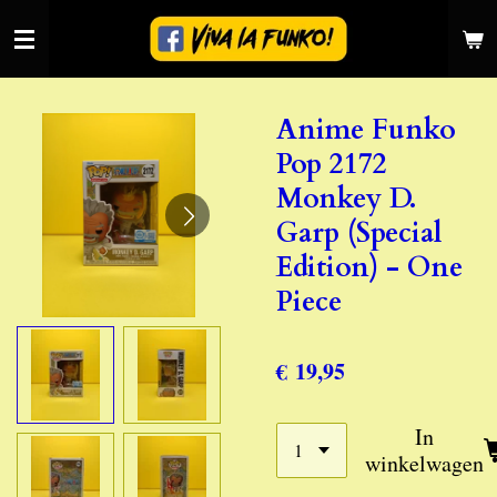
Ga
direct
naar
de
Anime Funko
hoofdinhoud
Pop 2172
Monkey D.
Garp (Special
Edition) - One
Piece
€ 19,95
In
winkelwagen