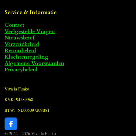
Service & Informatie
Contact
Veelgestelde Vragen
Nieuwsbrief
Verzendbeleid
Retourbeleid
Klachtenregeling
Algemene Voorwaarden
Privacybeleid
Viva la Funko
KVK: 94589968
BTW: NL005097209B81
F
a
© 2022 - 2026 Viva la Funko