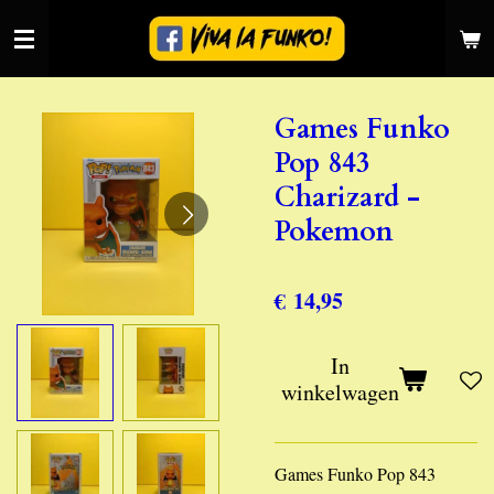
Ga
direct
naar
de
Games Funko
hoofdinhoud
Pop 843
Charizard -
Pokemon
€ 14,95
In
winkelwagen
Games Funko Pop 843