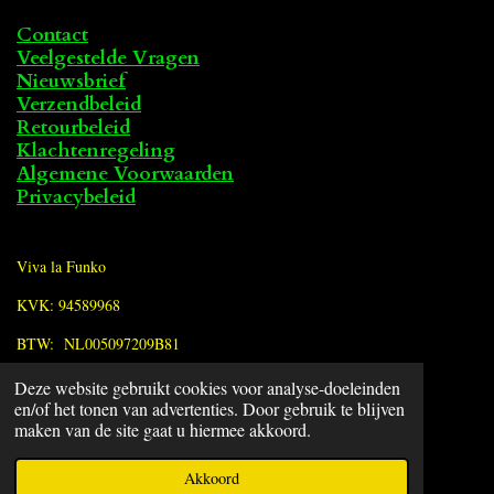
Contact
Veelgestelde Vragen
Nieuwsbrief
Verzendbeleid
Retourbeleid
Klachtenregeling
Algemene Voorwaarden
Privacybeleid
Viva la Funko
KVK: 94589968
BTW: NL005097209B81
Deze website gebruikt cookies voor analyse-doeleinden
F
en/of het tonen van advertenties. Door gebruik te blijven
a
© 2022 - 2026 Viva la Funko
maken van de site gaat u hiermee akkoord.
c
Powered by
JouwWeb
e
Akkoord
b