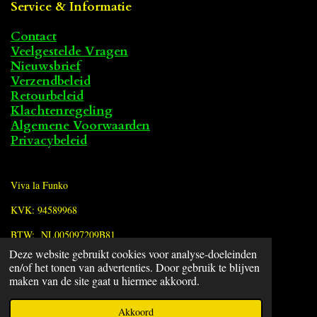
Service & Informatie
Contact
Veelgestelde Vragen
Nieuwsbrief
Verzendbeleid
Retourbeleid
Klachtenregeling
Algemene Voorwaarden
Privacybeleid
Viva la Funko
KVK: 94589968
BTW: NL005097209B81
Deze website gebruikt cookies voor analyse-doeleinden
en/of het tonen van advertenties. Door gebruik te blijven
F
maken van de site gaat u hiermee akkoord.
a
© 2022 - 2026 Viva la Funko
c
Powered by
JouwWeb
Akkoord
e