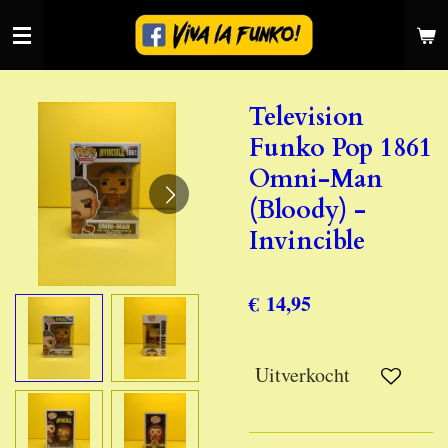
Ga
direct
naar
de
Television
hoofdinhoud
Funko Pop 1861
Omni-Man
(Bloody) -
Invincible
€ 14,95
Uitverkocht