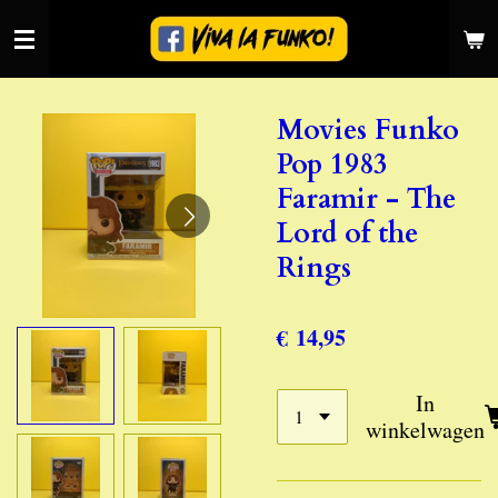
Ga
direct
naar
de
Movies Funko
hoofdinhoud
Pop 1983
Faramir - The
Lord of the
Rings
€ 14,95
In
winkelwagen