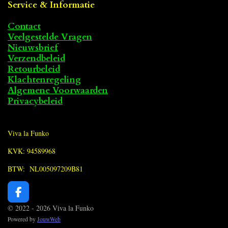
Service & Informatie
Contact
Veelgestelde Vragen
Nieuwsbrief
Verzendbeleid
Retourbeleid
Klachtenregeling
Algemene Voorwaarden
Privacybeleid
Viva la Funko
KVK: 94589968
BTW: NL005097209B81
F
a
© 2022 - 2026 Viva la Funko
c
Powered by
JouwWeb
e