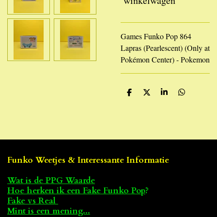
winkelwagen
Games Funko Pop 864
Lapras (Pearlescent) (Only at
Pokémon Center) - Pokemon
D
D
S
D
e
e
h
e
l
e
a
l
e
l
r
e
n
e
n
Funko Weetjes & Interessante Informatie
Wat is de PPG Waarde
Hoe herken ik een Fake Funko Pop
?
Fake vs Real
Mint is een mening...