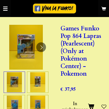
Ga
direct
naar
de
Games Funko
hoofdinhoud
Pop 864 Lapras
(Pearlescent)
(Only at
Pokémon
Center) -
Pokemon
€ 37,95
In