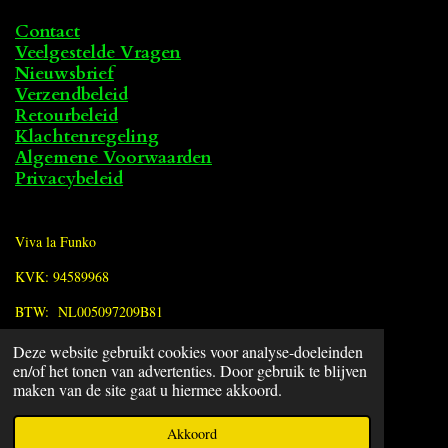
Contact
Veelgestelde Vragen
Nieuwsbrief
Verzendbeleid
Retourbeleid
Klachtenregeling
Algemene Voorwaarden
Privacybeleid
Viva la Funko
KVK: 94589968
BTW: NL005097209B81
Deze website gebruikt cookies voor analyse-doeleinden
F
en/of het tonen van advertenties. Door gebruik te blijven
a
© 2022 - 2026 Viva la Funko
maken van de site gaat u hiermee akkoord.
c
Powered by
JouwWeb
e
Akkoord
b