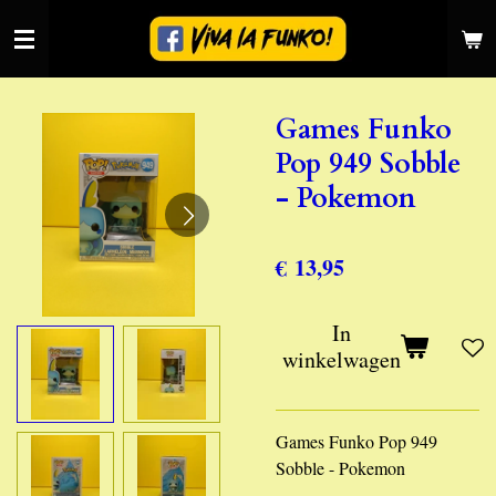
Ga
direct
naar
de
Games Funko
hoofdinhoud
Pop 949 Sobble
- Pokemon
€ 13,95
In
winkelwagen
Games Funko Pop 949
Sobble - Pokemon