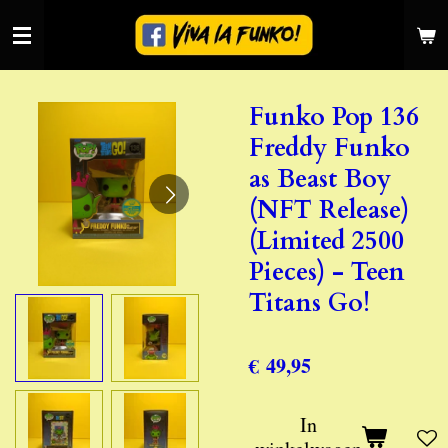
Ga
direct
naar
de
Funko Pop 136
hoofdinhoud
Freddy Funko
as Beast Boy
(NFT Release)
(Limited 2500
Pieces) - Teen
Titans Go!
€ 49,95
In