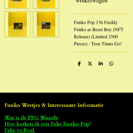
winkelwagen
Funko Pop 136 Freddy
Funko as Beast Boy (NFT
Release) (Limited 2500
Pieces) - Teen Titans Go!
D
D
S
D
e
e
h
e
l
e
a
l
e
l
r
e
n
e
n
Funko Weetjes & Interessante Informatie
Wat is de PPG Waarde
Hoe herken ik een Fake Funko Pop
?
Fake vs Real