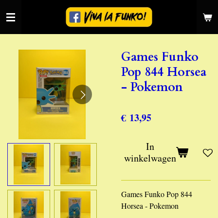
Ga
direct
naar
de
Games Funko
hoofdinhoud
Pop 844 Horsea
- Pokemon
€ 13,95
In
winkelwagen
Games Funko Pop 844
Horsea - Pokemon