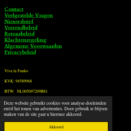
Contact
Veelgestelde Vragen
Nieuwsbrief
Verzendbeleid
Retourbeleid
Klachtenregeling
Algemene Voorwaarden
Privacybeleid
Viva la Funko
KVK: 94589968
BTW: NL005097209B81
Deze website gebruikt cookies voor analyse-doeleinden
F
en/of het tonen van advertenties. Door gebruik te blijven
a
© 2022 - 2026 Viva la Funko
maken van de site gaat u hiermee akkoord.
c
Powered by
JouwWeb
e
Akkoord
b