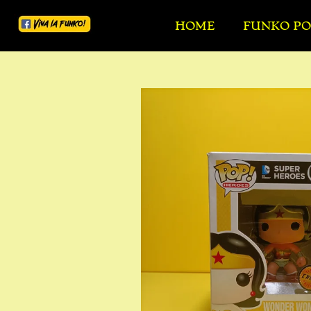
Ga
HOME
FUNKO PO
direct
naar
de
hoofdinhoud