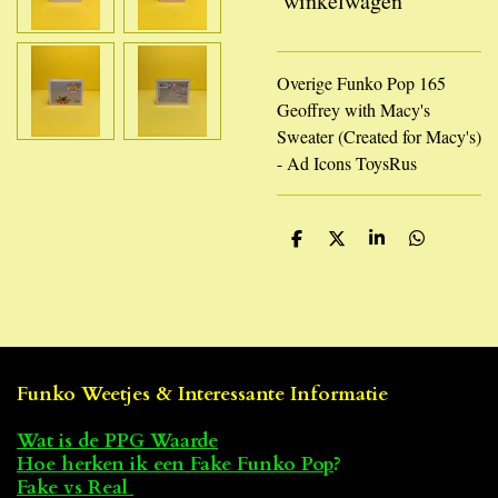
winkelwagen
Overige Funko Pop 165
Geoffrey with Macy's
Sweater (Created for Macy's)
- Ad Icons ToysRus
D
D
S
D
e
e
h
e
l
e
a
l
e
l
r
e
n
e
n
Funko Weetjes & Interessante Informatie
Wat is de PPG Waarde
Hoe herken ik een Fake Funko Pop
?
Fake vs Real