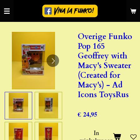
Ga
direct
naar
de
Overige Funko
hoofdinhoud
Pop 165
Geoffrey with
Macy's Sweater
(Created for
Macy's) - Ad
Icons ToysRus
€ 24,95
In