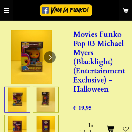
Ga
direct
naar
de
Movies Funko
hoofdinhoud
Pop 03 Michael
Myers
(Blacklight)
(Entertainment
Exclusive) -
Halloween
€ 19,95
In