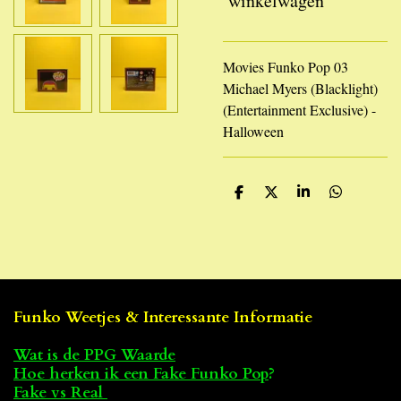
winkelwagen
Movies Funko Pop 03
Michael Myers (Blacklight)
(Entertainment Exclusive) -
Halloween
D
D
S
D
e
e
h
e
l
e
a
l
e
l
r
e
n
e
n
Funko Weetjes & Interessante Informatie
Wat is de PPG Waarde
Hoe herken ik een Fake Funko Pop
?
Fake vs Real