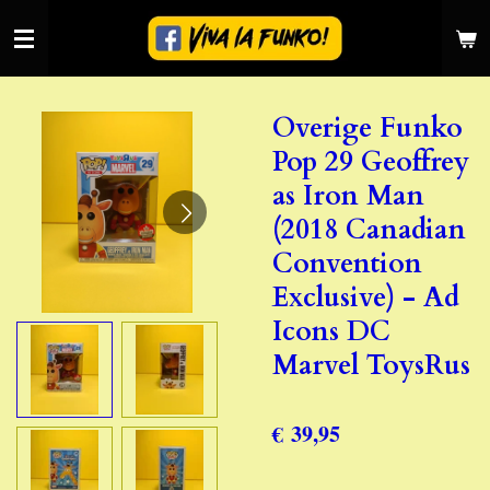
Ga
direct
naar
de
Overige Funko
hoofdinhoud
Pop 29 Geoffrey
as Iron Man
(2018 Canadian
Convention
Exclusive) - Ad
Icons DC
Marvel ToysRus
€ 39,95