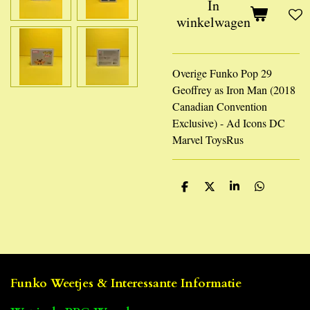
In
winkelwagen
Overige Funko Pop 29
Geoffrey as Iron Man (2018
Canadian Convention
Exclusive) - Ad Icons DC
Marvel ToysRus
D
D
S
D
e
e
h
e
l
e
a
l
e
l
r
e
n
e
n
Funko Weetjes & Interessante Informatie