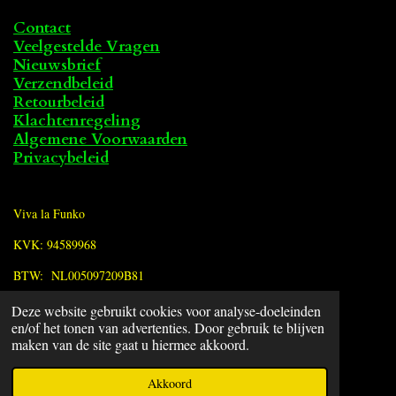
Contact
Veelgestelde Vragen
Nieuwsbrief
Verzendbeleid
Retourbeleid
Klachtenregeling
Algemene Voorwaarden
Privacybeleid
Viva la Funko
KVK: 94589968
BTW: NL005097209B81
Deze website gebruikt cookies voor analyse-doeleinden
F
en/of het tonen van advertenties. Door gebruik te blijven
a
© 2022 - 2026 Viva la Funko
maken van de site gaat u hiermee akkoord.
c
Powered by
JouwWeb
e
Akkoord
b