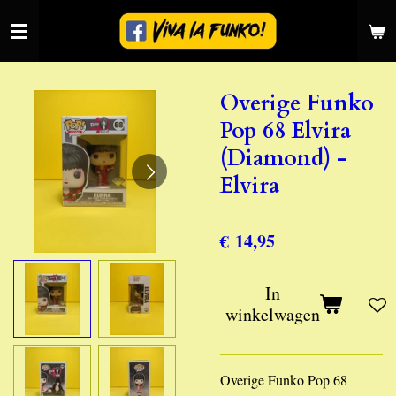
Ga
direct
naar
de
Overige Funko
hoofdinhoud
Pop 68 Elvira
(Diamond) -
Elvira
€ 14,95
In
winkelwagen
Overige Funko Pop 68