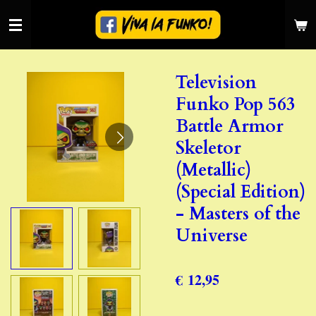
Ga
direct
naar
de
Television
hoofdinhoud
Funko Pop 563
Battle Armor
Skeletor
(Metallic)
(Special Edition)
- Masters of the
Universe
€ 12,95