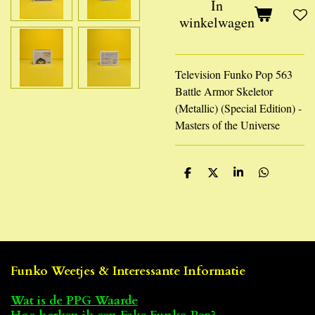
In
winkelwagen
Television Funko Pop 563
Battle Armor Skeletor
(Metallic) (Special Edition) -
Masters of the Universe
D
D
S
D
e
e
h
e
l
e
a
l
e
l
r
e
n
e
n
Funko Weetjes & Interessante Informatie
Wat is de PPG Waarde