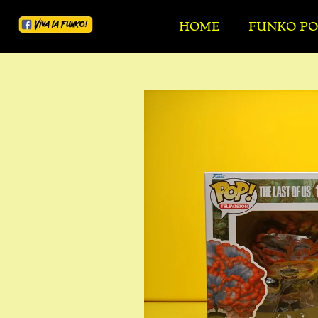
Ga
HOME
FUNKO PO
direct
naar
de
hoofdinhoud