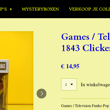
P'S
MYSTERYBOXEN
VERKOOP JE COL
Games / Te
1843 Clicke
€ 14,95
In winkelwag
Games / Television Funko Pop 