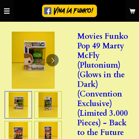
Ga
direct
naar
de
Movies Funko
hoofdinhoud
Pop 49 Marty
McFly
(Plutonium)
(Glows in the
Dark)
(Convention
Exclusive)
(Limited 3.000
Pieces) - Back
to the Future