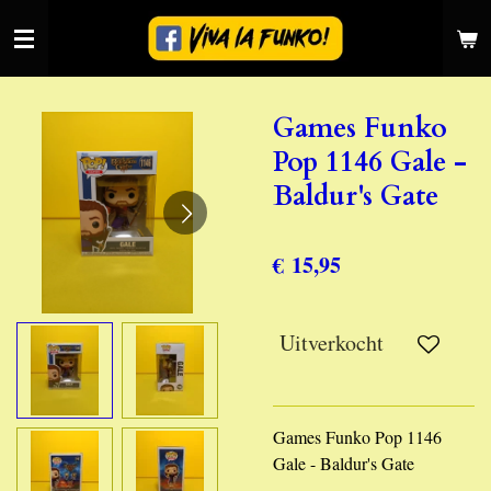
Ga
direct
naar
de
Games Funko
hoofdinhoud
Pop 1146 Gale -
Baldur's Gate
€ 15,95
Uitverkocht
Games Funko Pop 1146
Gale - Baldur's Gate