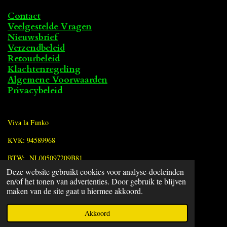
Contact
Veelgestelde Vragen
Nieuwsbrief
Verzendbeleid
Retourbeleid
Klachtenregeling
Algemene Voorwaarden
Privacybeleid
Viva la Funko
KVK: 94589968
BTW: NL005097209B81
Deze website gebruikt cookies voor analyse-doeleinden
en/of het tonen van advertenties. Door gebruik te blijven
F
maken van de site gaat u hiermee akkoord.
a
© 2022 - 2026 Viva la Funko
c
Powered by
JouwWeb
Akkoord
e
b