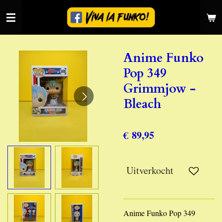
Ga
direct
naar
de
Anime Funko
hoofdinhoud
Pop 349
Grimmjow -
Bleach
€ 89,95
Uitverkocht
Anime Funko Pop 349