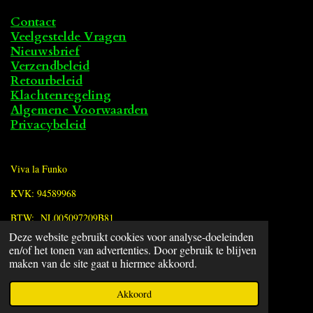
Contact
Veelgestelde Vragen
Nieuwsbrief
Verzendbeleid
Retourbeleid
Klachtenregeling
Algemene Voorwaarden
Privacybeleid
Viva la Funko
KVK: 94589968
BTW: NL005097209B81
Deze website gebruikt cookies voor analyse-doeleinden
en/of het tonen van advertenties. Door gebruik te blijven
F
maken van de site gaat u hiermee akkoord.
a
© 2022 - 2026 Viva la Funko
c
Powered by
JouwWeb
Akkoord
e
b