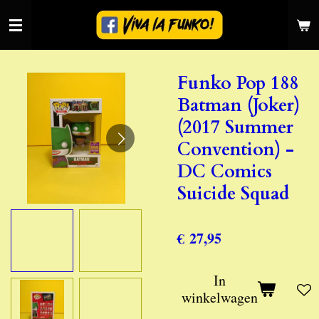
Ga
direct
naar
de
Funko Pop 188
hoofdinhoud
Batman (Joker)
(2017 Summer
Convention) -
DC Comics
Suicide Squad
€ 27,95
In
winkelwagen