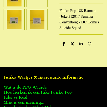
Funko Pop 188 Batman
(Joker) (2017 Summer
Convention) - DC Comics
Suicide Squad
D
D
S
D
e
e
h
e
l
e
a
l
e
l
r
e
n
e
n
Funko Weetjes & Interessante Informatie
Wat is de PPG Waarde
Hoe herken ik een Fake Funko Pop
?
Fake vs Real
Mint is een mening...