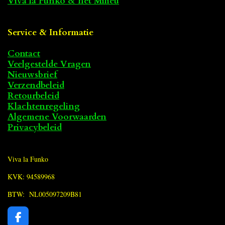
Viva la Funko & het Milieu
Service & Informatie
Contact
Veelgestelde Vragen
Nieuwsbrief
Verzendbeleid
Retourbeleid
Klachtenregeling
Algemene Voorwaarden
Privacybeleid
Viva la Funko
KVK: 94589968
BTW: NL005097209B81
F