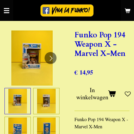
Ga
direct
naar
de
Funko Pop 194
hoofdinhoud
Weapon X -
Marvel X-Men
€ 14,95
In
winkelwagen
Funko Pop 194 Weapon X -
Marvel X-Men