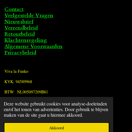
Contact
Veelgestelde Vragen
Nieuwsbrief
Verzendbeleid
Retourbeleid
Klachtenregeling
Algemene Voorwaarden
Privacybeleid
Viva la Funko
KVK: 94589968
BTW: NL005097209B81
Deze website gebruikt cookies voor analyse-doeleinden
F
en/of het tonen van advertenties. Door gebruik te blijven
a
© 2022 - 2026 Viva la Funko
maken van de site gaat u hiermee akkoord.
c
Powered by
JouwWeb
e
Akkoord
b