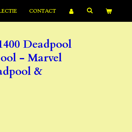
LECTIE
CONTACT
1400 Deadpool
ool - Marvel
adpool &