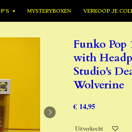
OP'S
MYSTERYBOXEN
VERKOOP JE COL
Funko Pop 
with Headp
Studio's De
Wolverine
€ 14,95
Uitverkocht