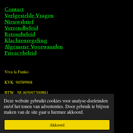
Contact
Veelgestelde Vragen
Nieuwsbrief
Verzendbeleid
Retourbeleid
Klachtenregeling
Algemene Voorwaarden
Privacybeleid
Viva la Funko
KVK: 94589968
BTW: NL005097209B81
Deze website gebruikt cookies voor analyse-doeleinden
en/of het tonen van advertenties. Door gebruik te blijven
F
maken van de site gaat u hiermee akkoord.
a
© 2022 - 2026 Viva la Funko
c
Powered by
JouwWeb
Akkoord
e
b