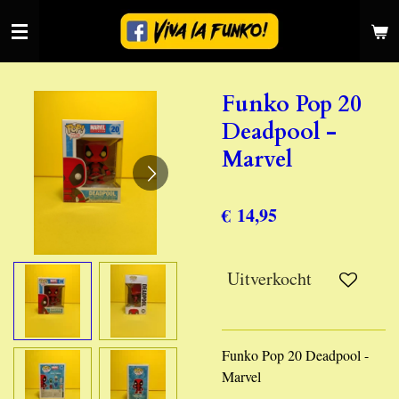
Ga
direct
naar
de
Funko Pop 20
hoofdinhoud
Deadpool -
Marvel
€ 14,95
Uitverkocht
Funko Pop 20 Deadpool -
Marvel