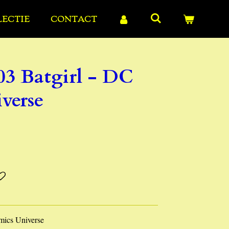
LECTIE
CONTACT
03 Batgirl - DC
verse
mics Universe