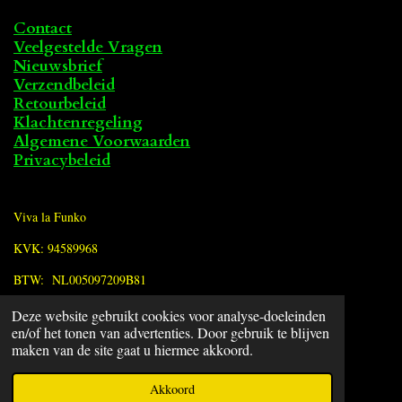
Contact
Veelgestelde Vragen
Nieuwsbrief
Verzendbeleid
Retourbeleid
Klachtenregeling
Algemene Voorwaarden
Privacybeleid
Viva la Funko
KVK: 94589968
BTW: NL005097209B81
Deze website gebruikt cookies voor analyse-doeleinden
F
en/of het tonen van advertenties. Door gebruik te blijven
a
© 2022 - 2026 Viva la Funko
maken van de site gaat u hiermee akkoord.
c
Powered by
JouwWeb
e
Akkoord
b