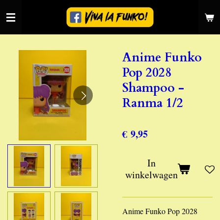
Ga
direct
naar
de
Anime Funko
hoofdinhoud
Pop 2028
Shampoo -
Ranma 1/2
€ 9,95
In
winkelwagen
Anime Funko Pop 2028