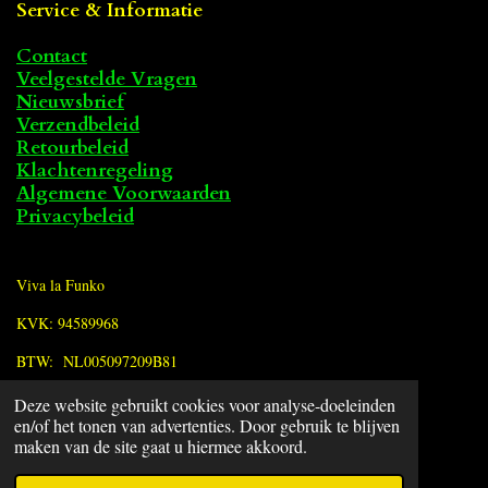
Service & Informatie
Contact
Veelgestelde Vragen
Nieuwsbrief
Verzendbeleid
Retourbeleid
Klachtenregeling
Algemene Voorwaarden
Privacybeleid
Viva la Funko
KVK: 94589968
BTW: NL005097209B81
Deze website gebruikt cookies voor analyse-doeleinden
F
en/of het tonen van advertenties. Door gebruik te blijven
a
© 2022 - 2026 Viva la Funko
maken van de site gaat u hiermee akkoord.
c
Powered by
JouwWeb
e