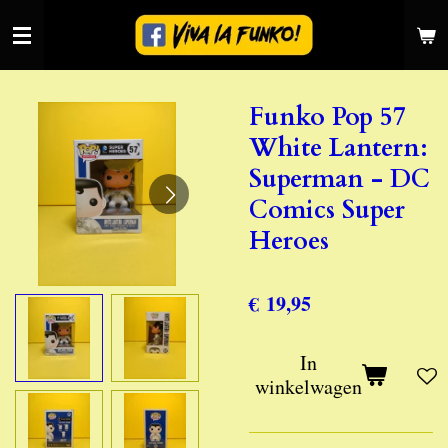
Ga
direct
naar
de
Funko Pop 57
hoofdinhoud
White Lantern:
Superman - DC
Comics Super
Heroes
€ 19,95
In
winkelwagen