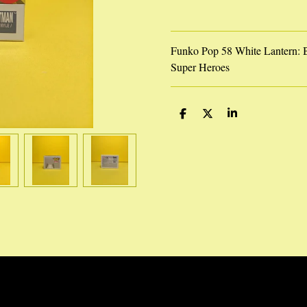
Funko Pop 58 White Lantern: B
Super Heroes
D
D
S
e
e
h
l
e
a
e
l
r
n
e