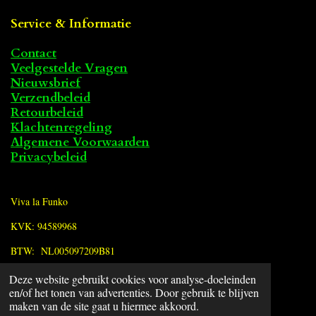
Service & Informatie
Contact
Veelgestelde Vragen
Nieuwsbrief
Verzendbeleid
Retourbeleid
Klachtenregeling
Algemene Voorwaarden
Privacybeleid
Viva la Funko
KVK: 94589968
BTW: NL005097209B81
Deze website gebruikt cookies voor analyse-doeleinden
F
en/of het tonen van advertenties. Door gebruik te blijven
a
© 2022 - 2026 Viva la Funko
maken van de site gaat u hiermee akkoord.
c