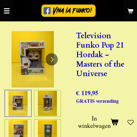
Ga
direct
naar
de
Television
hoofdinhoud
Funko Pop 21
Hordak -
Masters of the
Universe
€ 119,95
GRATIS verzending
In
winkelwagen