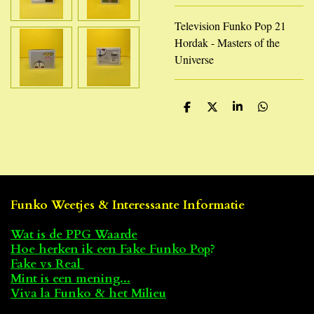
Television Funko Pop 21
Hordak - Masters of the
Universe
D
D
S
D
e
e
h
e
l
e
a
l
e
l
r
e
n
e
n
Funko Weetjes & Interessante Informatie
Wat is de PPG Waarde
Hoe herken ik een Fake Funko Pop
?
Fake vs Real
Mint is een mening...
Viva la Funko & het Milieu