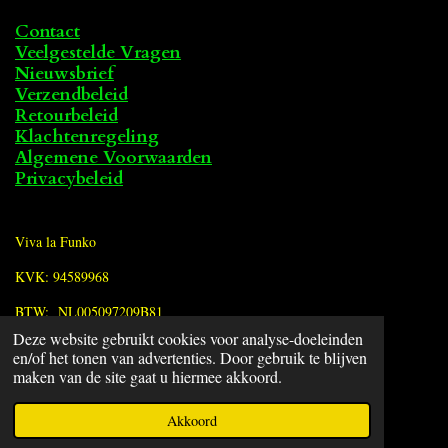
Contact
Veelgestelde Vragen
Nieuwsbrief
Verzendbeleid
Retourbeleid
Klachtenregeling
Algemene Voorwaarden
Privacybeleid
Viva la Funko
KVK: 94589968
BTW: NL005097209B81
Deze website gebruikt cookies voor analyse-doeleinden
en/of het tonen van advertenties. Door gebruik te blijven
F
maken van de site gaat u hiermee akkoord.
a
© 2022 - 2026 Viva la Funko
c
Powered by
JouwWeb
Akkoord
e
b