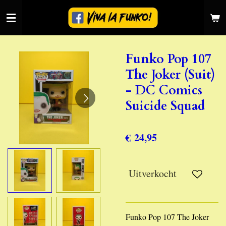
Ga
direct
naar
de
Funko Pop 107
hoofdinhoud
The Joker (Suit)
- DC Comics
Suicide Squad
€ 24,95
Uitverkocht
Funko Pop 107 The Joker