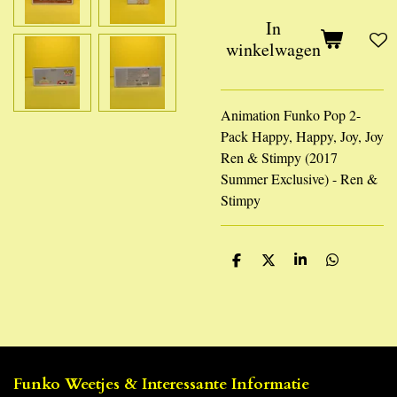
In
winkelwagen
Animation Funko Pop 2-
Pack Happy, Happy, Joy, Joy
Ren & Stimpy (2017
Summer Exclusive) - Ren &
Stimpy
D
D
S
D
e
e
h
e
l
e
a
l
e
l
r
e
n
e
n
Funko Weetjes & Interessante Informatie