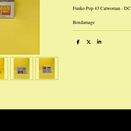
Funko Pop 43 Catwoman - DC 
Boxdamage
D
D
S
e
e
h
l
e
a
e
l
r
n
e