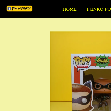
Ga
HOME
FUNKO PO
direct
naar
de
hoofdinhoud