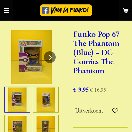
Ga
direct
naar
de
Funko Pop 67
hoofdinhoud
The Phantom
(Blue) - DC
Comics The
Phantom
€ 9,95
€ 16,95
Uitverkocht