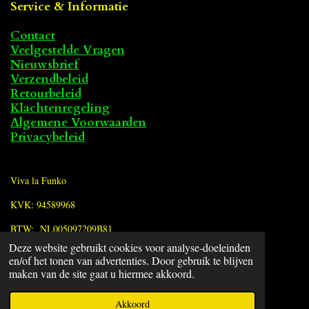
Service & Informatie
Contact
Veelgestelde Vragen
Nieuwsbrief
Verzendbeleid
Retourbeleid
Klachtenregeling
Algemene Voorwaarden
Privacybeleid
Viva la Funko
KVK: 94589968
BTW: NL005097209B81
Deze website gebruikt cookies voor analyse-doeleinden
en/of het tonen van advertenties. Door gebruik te blijven
F
maken van de site gaat u hiermee akkoord.
a
© 2022 - 2026 Viva la Funko
c
Powered by
JouwWeb
Akkoord
e