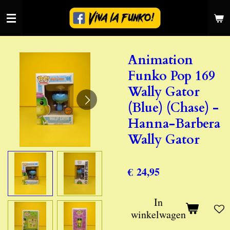
Ga
direct
naar
de
Animation
hoofdinhoud
Funko Pop 169
Wally Gator
(Blue) (Chase) -
Hanna-Barbera
Wally Gator
€ 24,95
In
winkelwagen