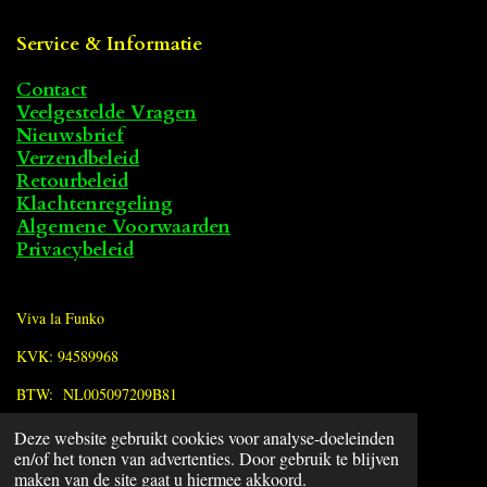
Service & Informatie
Contact
Veelgestelde Vragen
Nieuwsbrief
Verzendbeleid
Retourbeleid
Klachtenregeling
Algemene Voorwaarden
Privacybeleid
Viva la Funko
KVK: 94589968
BTW: NL005097209B81
Deze website gebruikt cookies voor analyse-doeleinden
F
en/of het tonen van advertenties. Door gebruik te blijven
a
© 2022 - 2026 Viva la Funko
maken van de site gaat u hiermee akkoord.