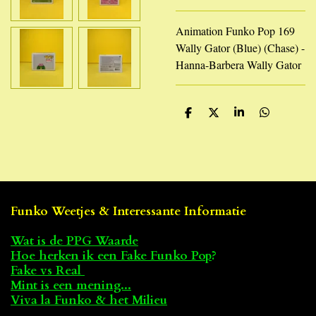
Animation Funko Pop 169
Wally Gator (Blue) (Chase) -
Hanna-Barbera Wally Gator
D
D
S
D
e
e
h
e
l
e
a
l
e
l
r
e
n
e
n
Funko Weetjes & Interessante Informatie
Wat is de PPG Waarde
Hoe herken ik een Fake Funko Pop
?
Fake vs Real
Mint is een mening...
Viva la Funko & het Milieu