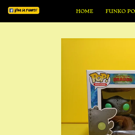
Ga
HOME
FUNKO PO
direct
naar
de
hoofdinhoud