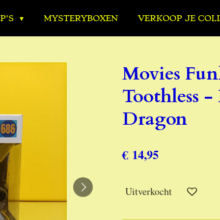
P'S
MYSTERYBOXEN
VERKOOP JE COL
Movies Fun
Toothless -
Dragon
€ 14,95
Uitverkocht