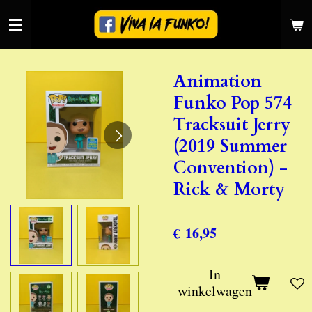
Ga
direct
naar
de
Animation
hoofdinhoud
Funko Pop 574
Tracksuit Jerry
(2019 Summer
Convention) -
Rick & Morty
€ 16,95
In
winkelwagen