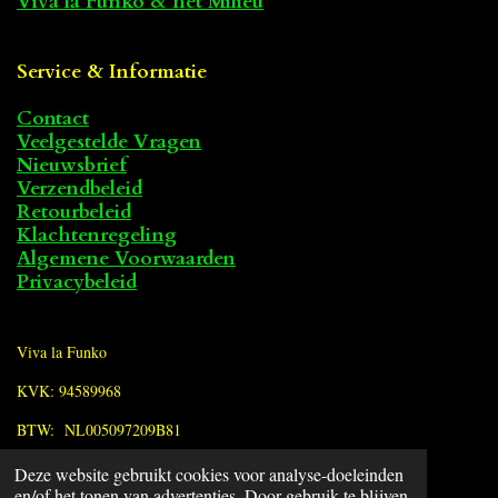
Viva la Funko & het Milieu
Service & Informatie
Contact
Veelgestelde Vragen
Nieuwsbrief
Verzendbeleid
Retourbeleid
Klachtenregeling
Algemene Voorwaarden
Privacybeleid
Viva la Funko
KVK: 94589968
BTW: NL005097209B81
Deze website gebruikt cookies voor analyse-doeleinden
F
en/of het tonen van advertenties. Door gebruik te blijven