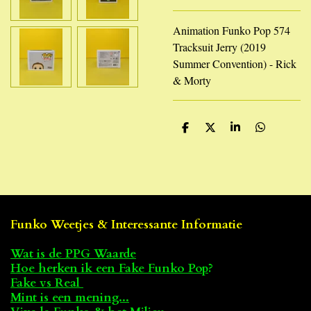
Animation Funko Pop 574
Tracksuit Jerry (2019
Summer Convention) - Rick
& Morty
D
D
S
D
e
e
h
e
l
e
a
l
e
l
r
e
n
e
n
Funko Weetjes & Interessante Informatie
Wat is de PPG Waarde
Hoe herken ik een Fake Funko Pop
?
Fake vs Real
Mint is een mening...