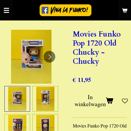
Ga
direct
naar
de
Movies Funko
hoofdinhoud
Pop 1720 Old
Chucky -
Chucky
€ 11,95
In
winkelwagen
Movies Funko Pop 1720 Old