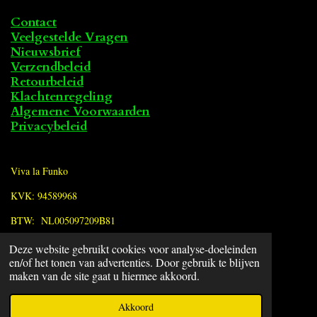
Contact
Veelgestelde Vragen
Nieuwsbrief
Verzendbeleid
Retourbeleid
Klachtenregeling
Algemene Voorwaarden
Privacybeleid
Viva la Funko
KVK: 94589968
BTW: NL005097209B81
Deze website gebruikt cookies voor analyse-doeleinden
F
en/of het tonen van advertenties. Door gebruik te blijven
a
© 2022 - 2026 Viva la Funko
maken van de site gaat u hiermee akkoord.
c
Powered by
JouwWeb
e
Akkoord
b