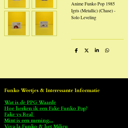
Anime Funko Pop 1985
Igris (Metallic) (Chase) -
Solo Leveling
D
D
S
D
e
e
h
e
l
e
a
l
e
l
r
e
n
e
n
Funko Weetjes & Interessante Informatie
Wat is de PPG Waarde
Hoe herken ik een Fake Funko Pop
?
Fake vs Real
Mint is een mening...
Viva la Funko & het Milieu