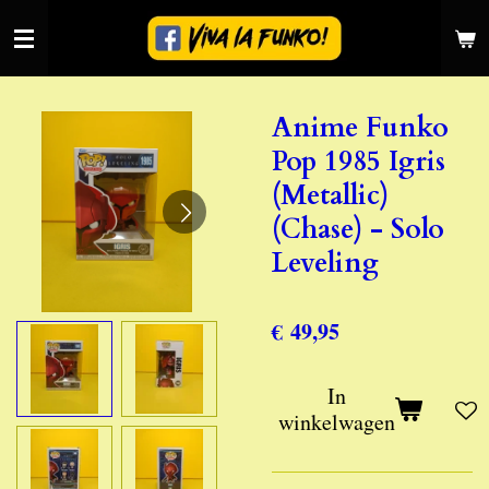
Ga
direct
naar
de
Anime Funko
hoofdinhoud
Pop 1985 Igris
(Metallic)
(Chase) - Solo
Leveling
€ 49,95
In
winkelwagen