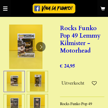
Ga
direct
naar
de
Rocks Funko
hoofdinhoud
Pop 49 Lemmy
Kilmister -
Motorhead
€ 24,95
Uitverkocht
Rocks Funko Pop 49