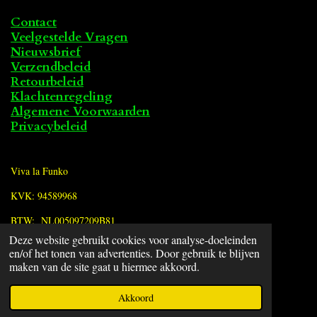
Contact
Veelgestelde Vragen
Nieuwsbrief
Verzendbeleid
Retourbeleid
Klachtenregeling
Algemene Voorwaarden
Privacybeleid
Viva la Funko
KVK: 94589968
BTW: NL005097209B81
Deze website gebruikt cookies voor analyse-doeleinden
en/of het tonen van advertenties. Door gebruik te blijven
F
maken van de site gaat u hiermee akkoord.
a
© 2022 - 2026 Viva la Funko
c
Powered by
JouwWeb
Akkoord
e
b