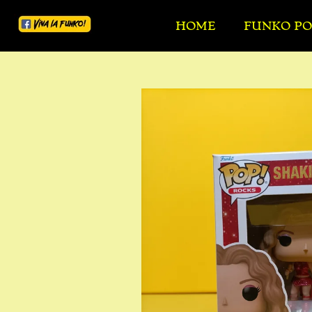
Ga
HOME
FUNKO PO
direct
naar
de
hoofdinhoud