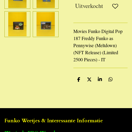
Uitverkocht
Movies Funko Digital Pop
187 Freddy Funko as
Pennywise (Meltdown)
(NFT Release) (Limited
2500 Pieces) - IT
D
D
S
D
e
e
h
e
l
e
a
l
e
l
r
e
n
e
n
Funko Weetjes & Interessante Informatie