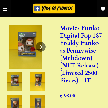
Ga
direct
naar
de
Movies Funko
hoofdinhoud
Digital Pop 187
Freddy Funko
as Pennywise
(Meltdown)
(NFT Release)
(Limited 2500
Pieces) - IT
€ 98,00