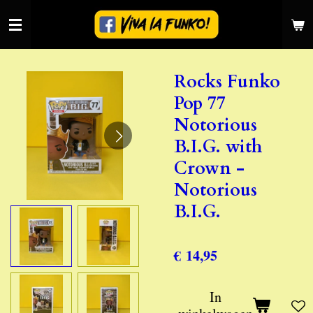
Ga
direct
naar
de
Rocks Funko
hoofdinhoud
Pop 77
Notorious
B.I.G. with
Crown -
Notorious
B.I.G.
€ 14,95
In