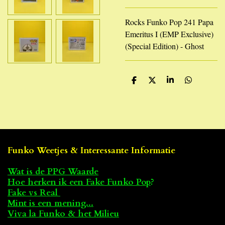
Rocks Funko Pop 241 Papa
Emeritus I (EMP Exclusive)
(Special Edition) - Ghost
D
D
S
D
e
e
h
e
l
e
a
l
e
l
r
e
n
e
n
Funko Weetjes & Interessante Informatie
Wat is de PPG Waarde
Hoe herken ik een Fake Funko Pop
?
Fake vs Real
Mint is een mening...
Viva la Funko & het Milieu