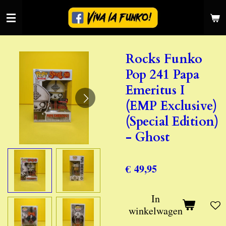
Ga
direct
naar
de
Rocks Funko
hoofdinhoud
Pop 241 Papa
Emeritus I
(EMP Exclusive)
(Special Edition)
- Ghost
€ 49,95
In
winkelwagen