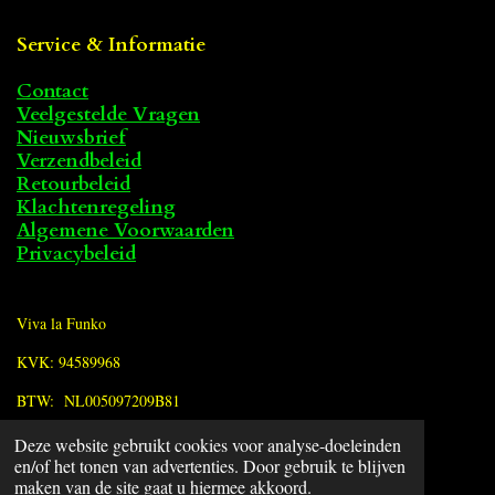
Service & Informatie
Contact
Veelgestelde Vragen
Nieuwsbrief
Verzendbeleid
Retourbeleid
Klachtenregeling
Algemene Voorwaarden
Privacybeleid
Viva la Funko
KVK: 94589968
BTW: NL005097209B81
Deze website gebruikt cookies voor analyse-doeleinden
F
en/of het tonen van advertenties. Door gebruik te blijven
a
© 2022 - 2026 Viva la Funko
maken van de site gaat u hiermee akkoord.