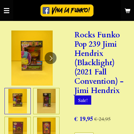
Ga
direct
naar
de
Rocks Funko
hoofdinhoud
Pop 239 Jimi
Hendrix
(Blacklight)
(2021 Fall
Convention) -
Jimi Hendrix
Sale!
€ 19,95
€ 24,95