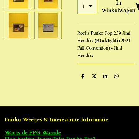
In
winkelwagen
Rocks Funko Pop 239 Jimi
Hendrix (Blacklight) (2021
Fall Convention) - Jimi
Hendrix
D
D
S
D
e
e
h
e
l
e
a
l
e
l
r
e
n
e
n
Funko Weetjes & Interessante Informatie
Wat is de PPG Waarde