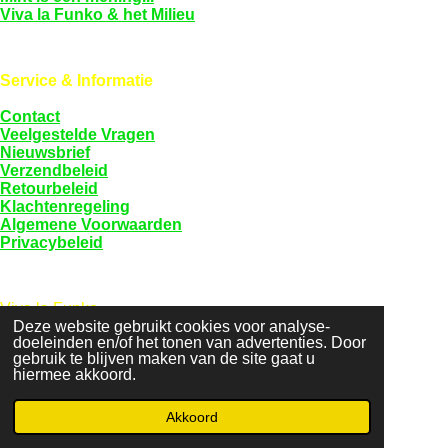
Viva la Funko & het Milieu
Service & Informatie
Contact
Veelgestelde Vragen
Nieuwsbrief
Verzendbeleid
Retourbeleid
Klachtenregeling
Algemene Voorwaarden
Privacybeleid
Viva la Funko
KVK: 94589968
Deze website gebruikt cookies voor analyse-
doeleinden en/of het tonen van advertenties. Door
BTW: NL005097209B81
gebruik te blijven maken van de site gaat u
hiermee akkoord.
F
a
Akkoord
© 2022 - 2026 Viva la Funko
c
Powered by
JouwWeb