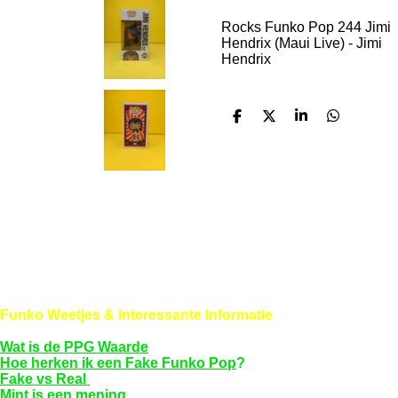
Rocks Funko Pop 244 Jimi
Hendrix (Maui Live) - Jimi
Hendrix
D
D
S
D
e
e
h
e
l
e
a
l
e
l
r
e
n
e
n
Funko Weetjes & Interessante Informatie
Wat is de PPG Waarde
Hoe herken ik een Fake Funko Pop
?
Fake vs Real
Mint is een mening...