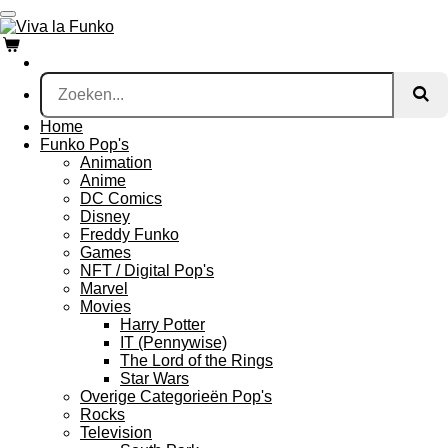
Ga
direct
naar
de
hoofdinhoud
Home
Funko Pop's
Animation
Anime
DC Comics
Disney
Freddy Funko
Games
NFT / Digital Pop's
Marvel
Movies
Harry Potter
IT (Pennywise)
The Lord of the Rings
Star Wars
Overige Categorieën Pop's
Rocks
Television