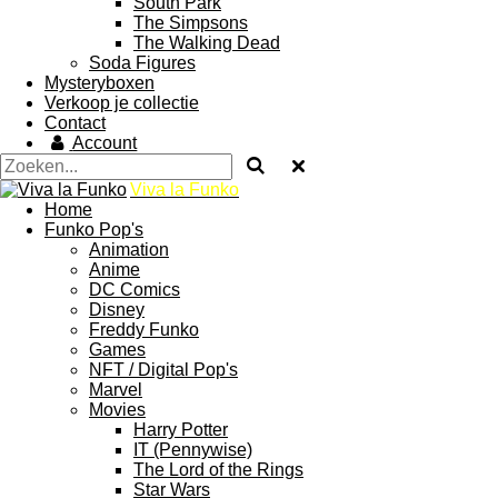
South Park
The Simpsons
The Walking Dead
Soda Figures
Mysteryboxen
Verkoop je collectie
Contact
Account
Viva la Funko
Home
Funko Pop's
Animation
Anime
DC Comics
Disney
Freddy Funko
Games
NFT / Digital Pop's
Marvel
Movies
Harry Potter
IT (Pennywise)
The Lord of the Rings
Star Wars