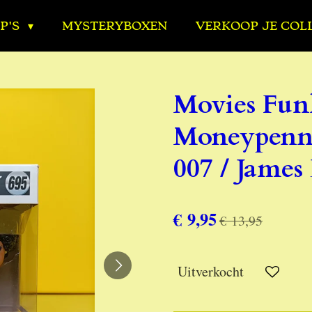
P'S
MYSTERYBOXEN
VERKOOP JE COL
Movies Fun
Moneypenny
007 / James
€ 9,95
€ 13,95
Uitverkocht