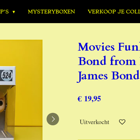
P'S
MYSTERYBOXEN
VERKOOP JE COL
Movies Fun
Bond from D
James Bond
€ 19,95
Uitverkocht