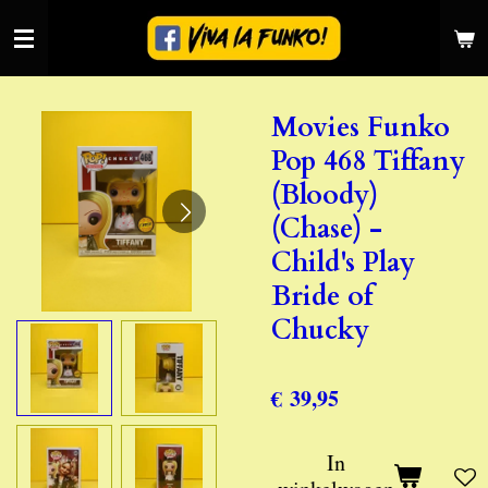
Ga
direct
naar
de
Movies Funko
hoofdinhoud
Pop 468 Tiffany
(Bloody)
(Chase) -
Child's Play
Bride of
Chucky
€ 39,95
In