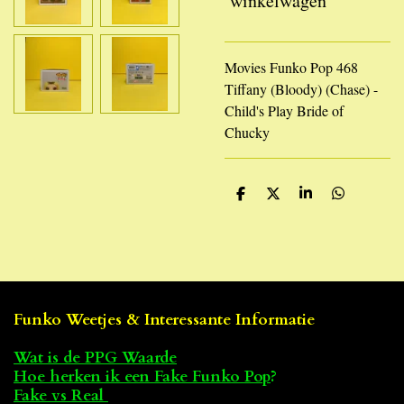
winkelwagen
Movies Funko Pop 468
Tiffany (Bloody) (Chase) -
Child's Play Bride of
Chucky
D
D
S
D
e
e
h
e
l
e
a
l
e
l
r
e
n
e
n
Funko Weetjes & Interessante Informatie
Wat is de PPG Waarde
Hoe herken ik een Fake Funko Pop
?
Fake vs Real