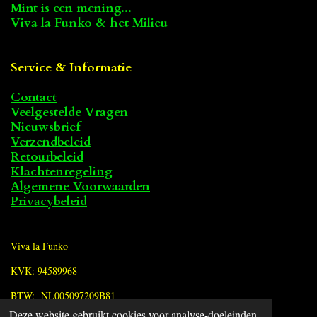
Mint is een mening...
Viva la Funko & het Milieu
Service & Informatie
Contact
Veelgestelde Vragen
Nieuwsbrief
Verzendbeleid
Retourbeleid
Klachtenregeling
Algemene Voorwaarden
Privacybeleid
Viva la Funko
KVK: 94589968
BTW: NL005097209B81
Deze website gebruikt cookies voor analyse-doeleinden