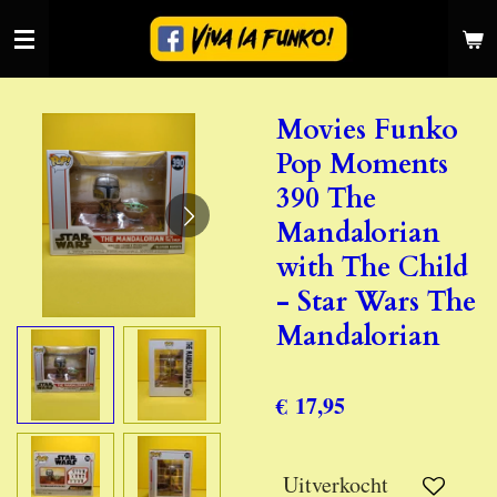
Ga
direct
naar
de
Movies Funko
hoofdinhoud
Pop Moments
390 The
Mandalorian
with The Child
- Star Wars The
Mandalorian
€ 17,95
Uitverkocht