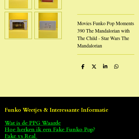
Movies Funko Pop Moments
390 The Mandalorian with
The Child - Star Wars The
Mandalorian
D
D
S
D
e
e
h
e
l
e
a
l
e
l
r
e
n
e
n
Funko Weetjes & Interessante Informatie
Wat is de PPG Waarde
Hoe herken ik een Fake Funko Pop
?
Fake vs Real