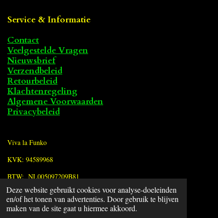
Service & Informatie
Contact
Veelgestelde Vragen
Nieuwsbrief
Verzendbeleid
Retourbeleid
Klachtenregeling
Algemene Voorwaarden
Privacybeleid
Viva la Funko
KVK: 94589968
BTW: NL005097209B81
Deze website gebruikt cookies voor analyse-doeleinden
en/of het tonen van advertenties. Door gebruik te blijven
F
maken van de site gaat u hiermee akkoord.
a
© 2022 - 2026 Viva la Funko