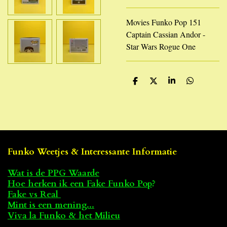
Movies Funko Pop 151
Captain Cassian Andor -
Star Wars Rogue One
D
D
S
D
e
e
h
e
l
e
a
l
e
l
r
e
n
e
n
Funko Weetjes & Interessante Informatie
Wat is de PPG Waarde
Hoe herken ik een Fake Funko Pop
?
Fake vs Real
Mint is een mening...
Viva la Funko & het Milieu