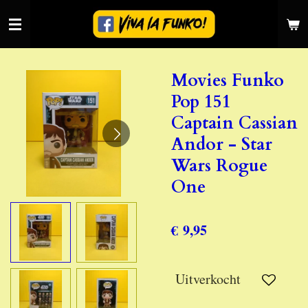
Ga
direct
naar
de
Movies Funko
hoofdinhoud
Pop 151
Captain Cassian
Andor - Star
Wars Rogue
One
€ 9,95
Uitverkocht