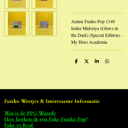
Anime Funko Pop 1140
Izuku Midoriya (Glows in
the Dark) (Special Edition) -
My Hero Academia
D
D
S
D
e
e
h
e
l
e
a
l
e
l
r
e
n
e
n
Funko Weetjes & Interessante Informatie
Wat is de PPG Waarde
Hoe herken ik een Fake Funko Pop
?
Fake vs Real