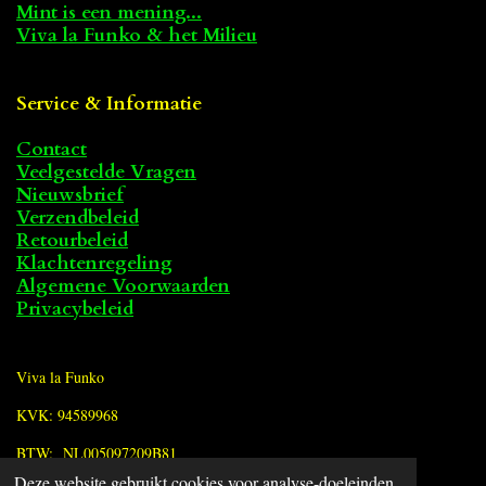
Mint is een mening...
Viva la Funko & het Milieu
Service & Informatie
Contact
Veelgestelde Vragen
Nieuwsbrief
Verzendbeleid
Retourbeleid
Klachtenregeling
Algemene Voorwaarden
Privacybeleid
Viva la Funko
KVK: 94589968
BTW: NL005097209B81
Deze website gebruikt cookies voor analyse-doeleinden