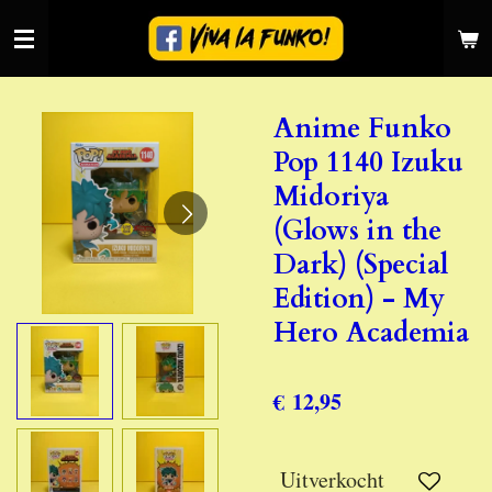
Ga
direct
naar
de
Anime Funko
hoofdinhoud
Pop 1140 Izuku
Midoriya
(Glows in the
Dark) (Special
Edition) - My
Hero Academia
€ 12,95
Uitverkocht